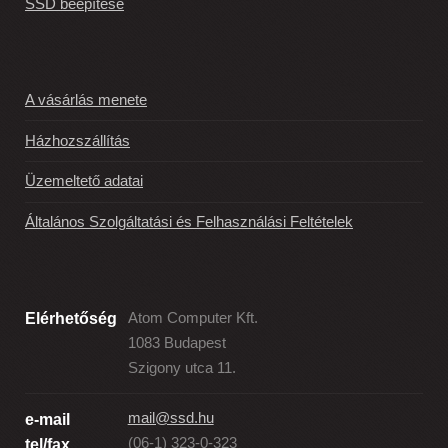
SSD beépítése
A vásárlás menete
Házhozszállítás
Üzemeltető adatai
Általános Szolgáltatási és Felhasználási Feltételek
Elérhetőség
Atom Computer Kft.
1083 Budapest
Szigony utca 11.
mail@ssd.hu
e-mail
(06-1) 323-0-323
tel/fax