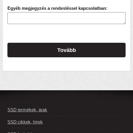
Egyéb megjegyzés a rendesléssel kapcsolatban:
Tovább
SSD termékek, árak
SSD cikkek, hírek