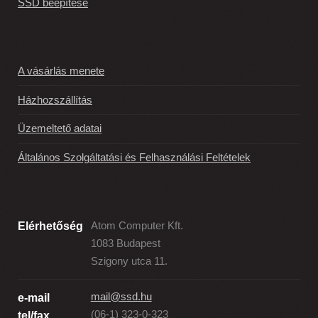
SSD beépítése
A vásárlás menete
Házhozszállítás
Üzemeltető adatai
Általános Szolgáltatási és Felhasználási Feltételek
Elérhetőség
Atom Computer Kft.
1083 Budapest
Szigony utca 11.
mail@ssd.hu
e-mail
(06-1) 323-0-323
tel/fax