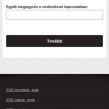
Egyéb megjegyzés a rendesléssel kapcsolatban:
Tovább
SSD termékek, árak
SSD cikkek, hírek