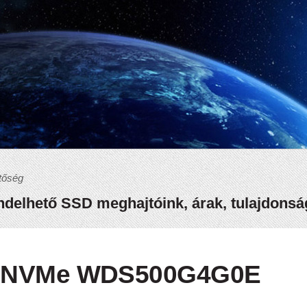
tőség
delhető SSD meghajtóink, árak, tulajdons
D NVMe WDS500G4G0E