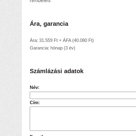
rendelés
Ára, garancia
Ára: 31.559 Ft + ÁFA (40.080 Ft)
Garancia: hónap (3 év)
Számlázási adatok
Név:
Cím: