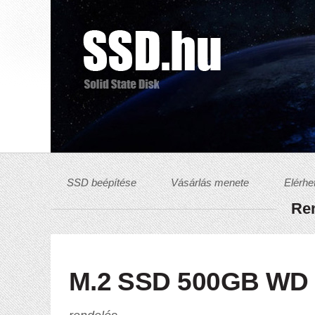
SSD beépítése
Vásárlás menete
Elérhe
Ren
M.2 SSD 500GB W