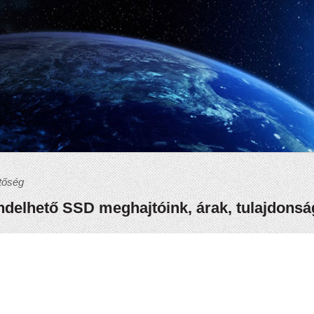
tőség
delhető SSD meghajtóink, árak, tulajdons