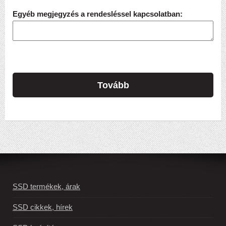
Egyéb megjegyzés a rendesléssel kapcsolatban:
Tovább
SSD termékek, árak
SSD cikkek, hírek