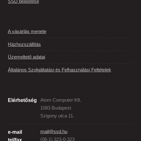
SSD beépítése
A vásárlás menete
Házhozszállítás
Üzemeltető adatai
Általános Szolgáltatási és Felhasználási Feltételek
Elérhetőség
Atom Computer Kft.
1083 Budapest
Szigony utca 11.
mail@ssd.hu
e-mail
(06-1) 323-0-323
tel/fax