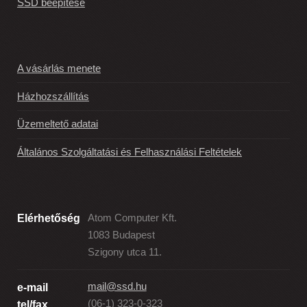
SSD beépítése
A vásárlás menete
Házhozszállítás
Üzemeltető adatai
Általános Szolgáltatási és Felhasználási Feltételek
Elérhetőség
Atom Computer Kft.
1083 Budapest
Szigony utca 11.
mail@ssd.hu
e-mail
(06-1) 323-0-323
tel/fax