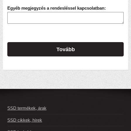
Egyéb megjegyzés a rendesléssel kapcsolatban:
Tovább
SSD termékek, árak
SSD cikkek, hírek