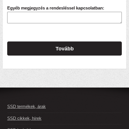
Egyéb megjegyzés a rendesléssel kapcsolatban:
Tovább
SSD termékek, árak
SSD cikkek, hírek