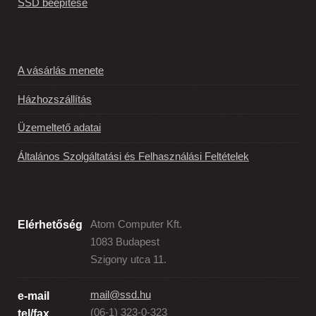
SSD beépítése
A vásárlás menete
Házhozszállítás
Üzemeltető adatai
Általános Szolgáltatási és Felhasználási Feltételek
Elérhetőség
Atom Computer Kft.
1083 Budapest
Szigony utca 11.
mail@ssd.hu
e-mail
(06-1) 323-0-323
tel/fax