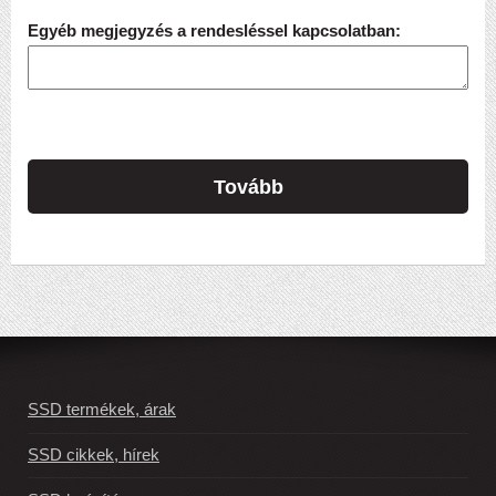
Egyéb megjegyzés a rendesléssel kapcsolatban:
Tovább
SSD termékek, árak
SSD cikkek, hírek