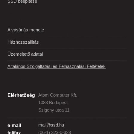
SSD beépítése
A vásárlás menete
Házhozszállítás
Üzemeltető adatai
Általános Szolgáltatási és Felhasználási Feltételek
Elérhetőség
Atom Computer Kft.
1083 Budapest
Szigony utca 11.
mail@ssd.hu
e-mail
(06-1) 323-0-323
tel/fax