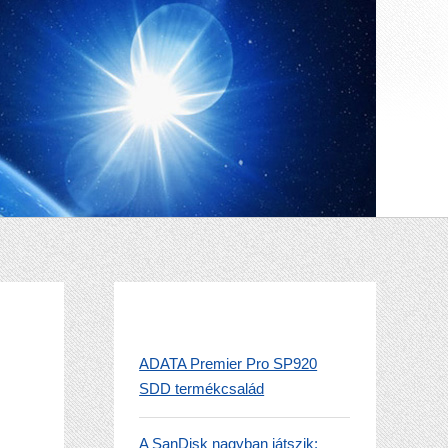
ADATA Premier Pro SP920
SDD termékcsalád
A SanDisk nagyban játszik: