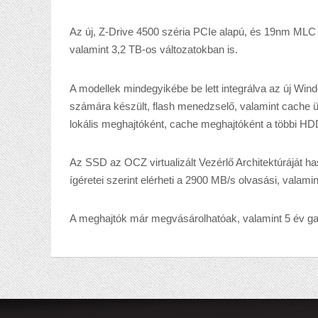
Az új, Z-Drive 4500 széria PCIe alapú, és 19nm MLC
valamint 3,2 TB-os változatokban is.
A modellek mindegyikébe be lett integrálva az új Win
számára készült, flash menedzselő, valamint cache üt
lokális meghajtóként, cache meghajtóként a többi HDD
Az SSD az OCZ virtualizált Vezérlő Architektúráját 
ígéretei szerint elérheti a 2900 MB/s olvasási, valam
A meghajtók már megvásárolhatóak, valamint 5 év ga