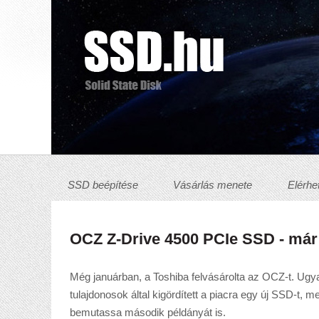
SSD beépítése
Vásárlás menete
Elérhe
OCZ Z-Drive 4500 PCIe SSD - már 
Még januárban, a Toshiba felvásárolta az OCZ-t. Ugya
tulajdonosok által kigördített a piacra egy új SSD-t, 
bemutassa második példányát is.