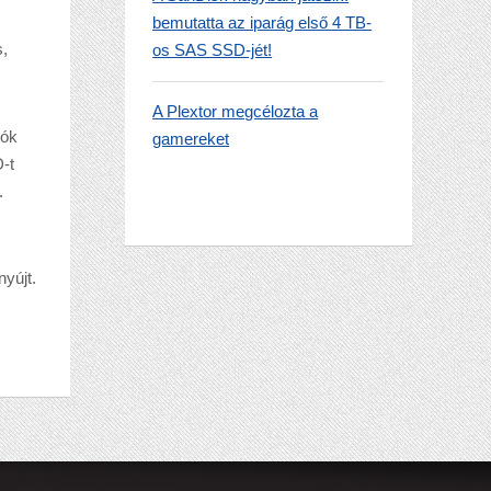
bemutatta az iparág első 4 TB-
,
os SAS SSD-jét!
A Plextor megcélozta a
iók
gamereket
-t
.
yújt.