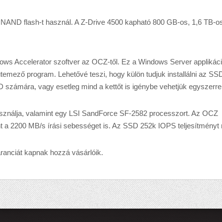
 NAND flash-t használ. A Z-Drive 4500 kapható 800 GB-os, 1,6 TB-os
dows Accelerator szoftver az OCZ-től. Ez a Windows Server applikác
emező program. Lehetővé teszi, hogy külön tudjuk installálni az SSD
 számára, vagy esetleg mind a kettőt is igénybe vehetjük egyszerre
használja, valamint egy LSI SandForce SF-2582 processzort. Az OCZ
int a 2200 MB/s írási sebességet is. Az SSD 252k IOPS teljesítményt n
ranciát kapnak hozzá vásárlóik.